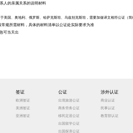
关系人的亲属关系的说明材料
书用于美国、奥地利、俄罗斯、哈萨克斯坦、乌兹别克斯坦，需要加做译文相符公证（
一般常规所需材料，具体的材料清单以公证处实际要求为准
急可当天出
签证
公证
涉外认证
欧洲签证
出境旅游公证
商业认证
美洲签证
商务劳务公证
民事认证
亚洲签证
移民定居公证
教育部认证
出国留学公证
出国探亲公证