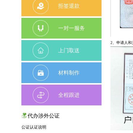
拒签退款
一对一服务
2、申请人
上门取送
材料制作
全程跟进
代办涉外公证
公证认证说明